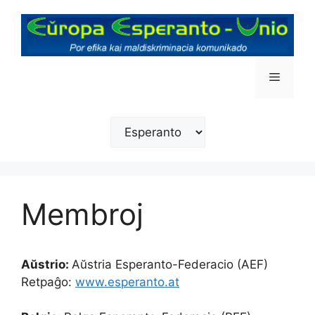
Skip
to
content
Menu
Elekti
lingvon
Membroj
Aŭstrio:
Aŭstria Esperanto-Federacio (AEF)
Retpaĝo:
www.esperanto.at