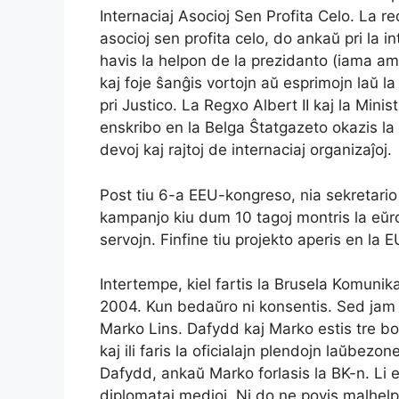
Internaciaj Asocioj Sen Profita Celo. La re
asocioj sen profita celo, do ankaŭ pri la int
havis la helpon de la prezidanto (iama amb
kaj foje ŝanĝis vortojn aŭ esprimojn laŭ l
pri Justico. La Regxo Albert II kaj la Min
enskribo en la Belga Ŝtatgazeto okazis la 
devoj kaj rajtoj de internaciaj organizaĵoj.
Post tiu 6-a EEU-kongreso, nia sekretario 
kampanjo kiu dum 10 tagoj montris la eŭrop
servojn. Finfine tiu projekto aperis en la 
Intertempe, kiel fartis la Brusela Komunik
2004. Kun bedaŭro ni konsentis. Sed jam 
Marko Lins. Dafydd kaj Marko estis tre bon
kaj ili faris la oficialajn plendojn laŭbe
Dafydd, ankaŭ Marko forlasis la BK-n. Li es
diplomataj medioj. Ni do ne povis malhelpi