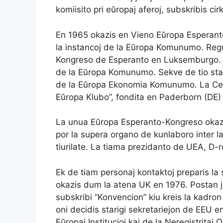
komiisito pri eŭropaj aferoj, subskribis ci
En 1965 okazis en Vieno Eŭropa Esperant
la instancoj de la Eŭropa Komunumo. Regul
Kongreso de Esperanto en Luksemburgo. La 
de la Eŭropa Komunumo. Sekve de tio sta
de la Eŭropa Ekonomia Komunumo. La Centr
Eŭropa Klubo”, fondita en Paderborn (DE) 
La unua Eŭropa Esperanto-Kongreso okazis 
por la supera organo de kunlaboro inter l
tiurilate. La tiama prezidanto de UEA, D-
Ek de tiam personaj kontaktoj preparis la 
okazis dum la atena UK en 1976. Postan ja
subskribi “Konvencion” kiu kreis la kadro
oni decidis starigi sekretariejon de EEU 
Eŭropaj Institucioj kaj de la Neregistritaj 