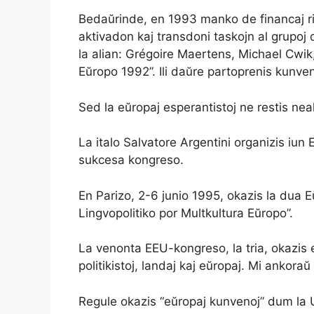
Bedaŭrinde, en 1993 manko de financaj ri
aktivadon kaj transdoni taskojn al grupoj 
la alian: Grégoire Maertens, Michael Cwi
Eŭropo 1992”. Ili daŭre partoprenis kunve
Sed la eŭropaj esperantistoj ne restis neak
La italo Salvatore Argentini organizis iu
sukcesa kongreso.
En Parizo, 2-6 junio 1995, okazis la dua
Lingvopolitiko por Multkultura Eŭropo”.
La venonta EEU-kongreso, la tria, okazis 
politikistoj, landaj kaj eŭropaj. Mi ankora
Regule okazis “eŭropaj kunvenoj” dum la U