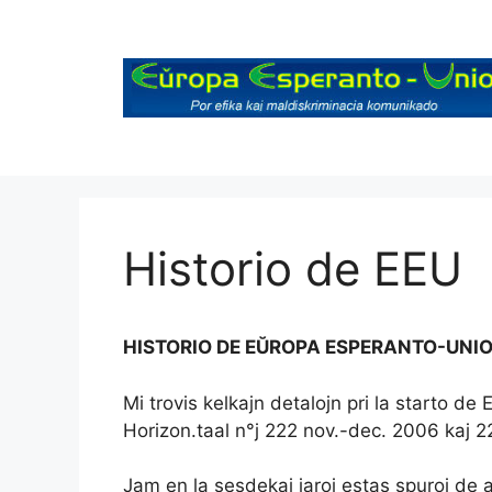
Skip
to
content
Historio de EEU
HISTORIO DE EŬROPA ESPERANTO-UNI
Mi trovis kelkajn detalojn pri la starto d
Horizon.taal n°j 222 nov.-dec. 2006 kaj 2
Jam en la sesdekaj jaroj estas spuroj de