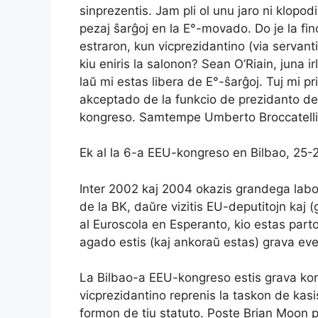
sinprezentis. Jam pli ol unu jaro ni klopod
pezaj ŝarĝoj en la E°-movado. Do je la fi
estraron, kun vicprezidantino (via servant
kiu eniris la salonon? Sean O’Riain, juna 
laŭ mi estas libera de E°-ŝarĝoj. Tuj mi pri
akceptado de la funkcio de prezidanto de E
kongreso. Samtempe Umberto Broccatelli
Ek al la 6-a EEU-kongreso en Bilbao, 25-
Inter 2002 kaj 2004 okazis grandega labor
de la BK, daŭre vizitis EU-deputitojn kaj (
al Euroscola en Esperanto, kio estas part
agado estis (kaj ankoraŭ estas) grava ev
La Bilbao-a EEU-kongreso estis grava kongr
vicprezidantino reprenis la taskon de kasi
formon de tiu statuto. Poste Brian Moon pol