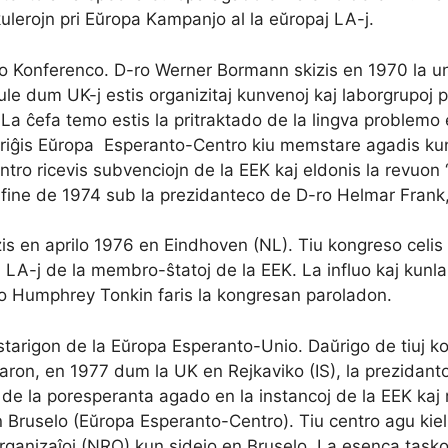
rkulerojn pri Eŭropa Kampanjo al la eŭropaj LA-j.
o Konferenco. D-ro Werner Bormann skizis en 1970 la 
e dum UK-j estis organizitaj kunvenoj kaj laborgrupoj 
ĉefa temo estis la pritraktado de la lingva problemo e
riĝis Eŭropa Esperanto-Centro kiu memstare agadis kun
o ricevis subvenciojn de la EEK kaj eldonis la revuon
fine de 1974 sub la prezidanteco de D-ro Helmar Frank, 
en aprilo 1976 en Eindhoven (NL). Tiu kongreso celis in
a LA-j de la membro-ŝtatoj de la EEK. La influo kaj ku
ro Humphrey Tonkin faris la kongresan paroladon.
starigon de la Eŭropa Esperanto-Unio. Daŭrigo de tiuj kon
ron, en 1977 dum la UK en Rejkaviko (IS), la prezidanto
n de la poresperanta agado en la instancoj de la EEK kaj
en Bruselo (Eŭropa Esperanto-Centro). Tiu centro agu kie
Organizaĵoj (NRO) kun sidejo en Bruselo. La esenca tasko es