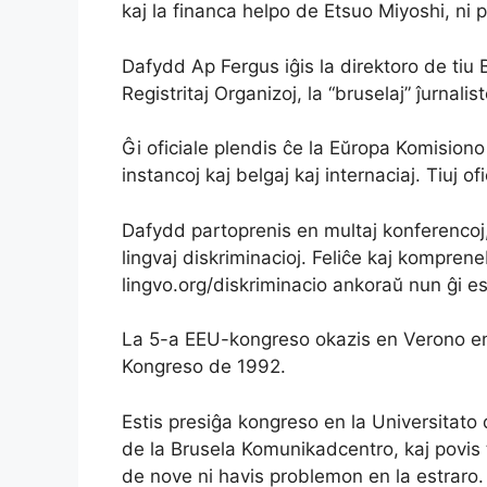
kaj la financa helpo de Etsuo Miyoshi, ni
Dafydd Ap Fergus iĝis la direktoro de tiu 
Registritaj Organizoj, la “bruselaj” ĵurnali
Ĝi oficiale plendis ĉe la Eŭropa Komisiono 
instancoj kaj belgaj kaj internaciaj. Tiuj o
Dafydd partoprenis en multaj konferencoj, ĉe
lingvaj diskriminacioj. Feliĉe kaj komprenebl
lingvo.org/diskriminacio ankoraŭ nun ĝi es
La 5-a EEU-kongreso okazis en Verono en 
Kongreso de 1992.
Estis presiĝa kongreso en la Universitato
de la Brusela Komunikadcentro, kaj povis t
de nove ni havis problemon en la estraro. 