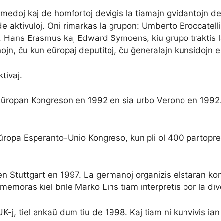
medoj kaj de homfortoj devigis la tiamajn gvidantojn de
de aktivuloj. Oni rimarkas la grupon: Umberto Broccatell
k, Hans Erasmus kaj Edward Symoens, kiu grupo traktis 
nojn, ĉu kun eŭropaj deputitoj, ĉu ĝeneralajn kunsidojn 
tivaj.
n Eŭropan Kongreson en 1992 en sia urbo Verono en 1992.
 Eŭropa Esperanto-Unio Kongreso, kun pli ol 400 partopr
en Stuttgart en 1997. La germanoj organizis elstaran ko
ŭ memoras kiel brile Marko Lins tiam interpretis por la di
K-j, tiel ankaŭ dum tiu de 1998. Kaj tiam ni kunvivis ia