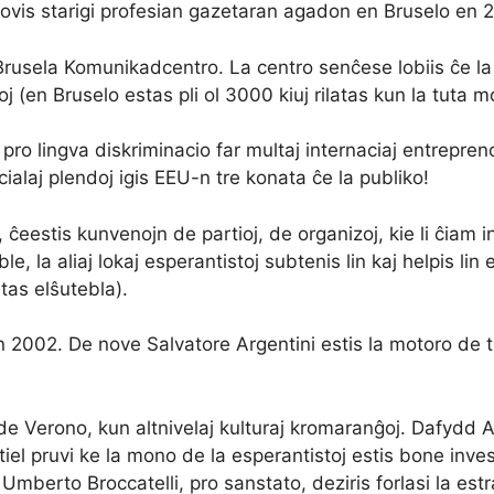
 povis starigi profesian gazetaran agadon en Bruselo en 
Brusela Komunikadcentro. La centro senĉese lobiis ĉe la 
stoj (en Bruselo estas pli ol 3000 kiuj rilatas kun la tuta 
pro lingva diskriminacio far multaj internaciaj entreprenoj
ficialaj plendoj igis EEU-n tre konata ĉe la publiko!
estis kunvenojn de partioj, de organizoj, kie li ĉiam insti
e, la aliaj lokaj esperantistoj subtenis lin kaj helpis lin e
tas elŝutebla).
2002. De nove Salvatore Argentini estis la motoro de ti
 de Verono, kun altnivelaj kulturaj kromaranĝoj. Dafydd
iel pruvi ke la mono de la esperantistoj estis bone inve
Umberto Broccatelli, pro sanstato, deziris forlasi la es