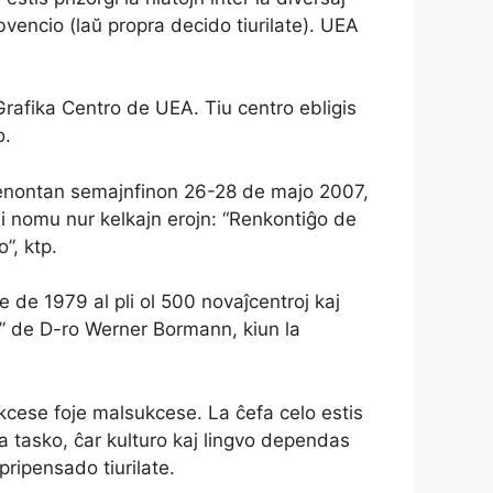
bvencio (laŭ propra decido tiurilate). UEA
rafika Centro de UEA. Tiu centro ebligis
o.
, venontan semajnfinon 26-28 de majo 2007,
Mi nomu nur kelkajn erojn: “Renkontiĝo de
”, ktp.
e de 1979 al pli ol 500 novaĵcentroj kaj
o” de D-ro Werner Bormann, kiun la
sukcese foje malsukcese. La ĉefa celo estis
a tasko, ĉar kulturo kaj lingvo dependas
ripensado tiurilate.