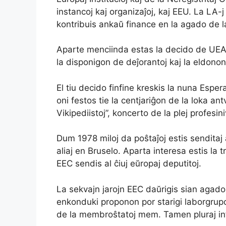
instancoj kaj organizaĵoj, kaj EEU. La LA-
kontribuis ankaŭ finance en la agado de l
Aparte menciinda estas la decido de UEA 
la disponigon de deĵorantoj kaj la eldono
El tiu decido finfine kreskis la nuna Esp
oni festos tie la centjariĝon de la loka a
Vikipediistoj”, koncerto de la plej profesi
Dum 1978 miloj da poŝtaĵoj estis senditaj a
aliaj en Bruselo. Aparta interesa estis 
EEC sendis al ĉiuj eŭropaj deputitoj.
La sekvajn jarojn EEC daŭrigis sian agadon
enkonduki proponon por starigi laborgrupo
de la membroŝtatoj mem. Tamen pluraj info