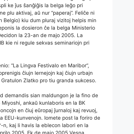
li ke ĵus ŝanĝiĝis la belga leĝo pri
ne plu aktivaj, aŭ nur “paperaj”. Feliĉe ni
Belgio) kiu dum pluraj vizitoj helpis min
eponis la dosieron ĉe la belga Ministerio
n Decidon la 23-an de majo 2005. La
B kie ni regule sekvas seminariojn pri
nio: “La Lingva Festivalo en Maribor”,
renigis ĉiujn lernejojn kaj ĉiujn urbajn
”. Gratulon Zlatko pro tiu granda sukceso.
fydd demandis sian maldungon je la fino de
 Miyoshi, ankaŭ kunlaboris en la BK
ncojn en ĉiuj eŭropaj ĵurnaloj kaj revuoj,
 la EEU-kunvenojn. Iomete post la foriro de
n, kaj li havis la eblecon labori en la
e aprilo 2005. Ek de majo 2005 Vesna