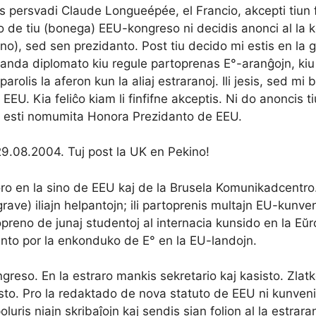
is persvadi Claude Longueépée, el Francio, akcepti tiun fu
no de tiu (bonega) EEU-kongreso ni decidis anonci al la
ino), sed sen prezidanto. Post tiu decido mi estis en la 
irlanda diplomato kiu regule partoprenas E°-aranĝojn, kiu
parolis la aferon kun la aliaj estraranoj. Ili jesis, sed m
EU. Kia feliĉo kiam li finfifne akceptis. Ni do anoncis t
 esti nomumita Honora Prezidanto de EEU.
29.08.2004. Tuj post la UK en Pekino!
o en la sino de EEU kaj de la Brusela Komunikadcentro. 
grave) iliajn helpantojn; ili partoprenis multajn EU-kunven
opreno de junaj studentoj al internacia kunsido en la E
ento por la enkonduko de E° en la EU-landojn.
eso. En la estraro mankis sekretario kaj kasisto. Zlatko T
sto. Pro la redaktado de nova statuto de EEU ni kunvenis
uris niajn skribaĵojn kaj sendis sian folion al la estrara