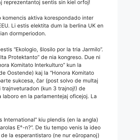
reprezentantoj sentis sin kiel orfoj!
 Do komencis aktiva korespondado inter
 EEU. Li estis elektita dum la berlina UK en
 ĝian dormperiodon.
 “Ekologio, ŝlosilo por la tria Jarmilo”.
Alta Protektanto” de nia kongreso. Due ni
nora Komitato Interkulturo” kun la
o de Oostende) kaj la “Honora Komitato
parte sukcesa, ĉar (post solvo de multaj
 trajnveturadon (kun 3 trajnoj!) de
 laboro en la parlamentejaj oficejoj. La
International” kiu plendis (en la angla)
arolas E°-n?”. De tiu tempo venis la ideo
 de la esperantistaro (ne nur eŭropanoj)