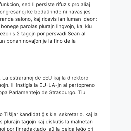
nkcion, sed li persiste rifuzis pro aliaj
 kongresanoj ke bedaŭrinde ni havas jes
granda salono, kaj ricevis ian luman ideon:
 bonege parolas plurajn lingvojn, kaj kiu
i bezonis 2 tagojn por persvadi Sean al
iun bonan novaĵon je la fino de la
La estraranoj de EEU kaj la direktoro
ojn. Ili instigis la EU-LA-jn al partopreno
ŭropa Parlamentejo de Strasburgo. Tiu
iŝljar kandidatiĝis kiel sekretario, kaj la
 plurajn tagojn kaj diskutis la malnetan
noj por finredaktado laŭ la belga leĝo pri