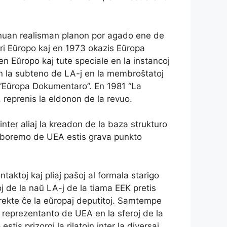
unuan realisman planon por agado ene de
pri Eŭropo kaj en 1973 okazis Eŭropa
n Eŭropo kaj tute speciale en la instancoj
 la subteno de LA-j en la membroŝtatoj
 “Eŭropa Dokumentaro”. En 1981 “La
reprenis la eldonon de la revuo.
ter aliaj la kreadon de la baza strukturo
nlaboremo de UEA estis grava punkto
taktoj kaj pliaj paŝoj al formala starigo
j de la naŭ LA-j de la tiama EEK pretis
 rekte ĉe la eŭropaj deputitoj. Samtempe
l reprezentanto de UEA en la sferoj de la
tis prizorgi la rilatojn inter la diversaj