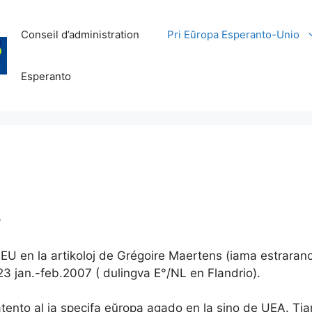
Conseil d’administration
Pri Eŭropa Esperanto-Unio
Esperanto
O
e EEU en la artikoloj de Grégoire Maertens (iama estraran
23 jan.-feb.2007 ( dulingva E°/NL en Flandrio).
 atento al ia specifa eŭropa agado en la sino de UEA. 