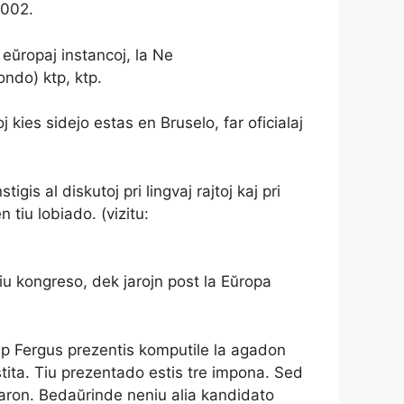
2002.
eŭropaj instancoj, la Ne
mondo) ktp, ktp.
 kies sidejo estas en Bruselo, far oficialaj
gis al diskutoj pri lingvaj rajtoj kaj pri
n tiu lobiado. (vizitu:
u kongreso, dek jarojn post la Eŭropa
 Ap Fergus prezentis komputile la agadon
stita. Tiu prezentado estis tre impona. Sed
traron. Bedaŭrinde neniu alia kandidato