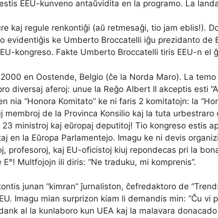
estis EEU-kunveno antaŭvidita en la programo. La landaj 
ure kaj regule renkontiĝi (aŭ retmesaĝi, tio jam eblis!).
rilato evidentiĝis ke Umberto Broccatelli iĝu prezidanto de
 EEU-kongreso. Fakte Umberto Broccatelli tiris EEU-n el
00 en Oostende, Belgio (ĉe la Norda Maro). La temo estis
ro diversaj aferoj: unue la Reĝo Albert II akceptis esti “
en nia “Honora Komitato” ke ni faris 2 komitatojn: la “Ho
j membroj de la Provinca Konsilio kaj la tuta urbestrar
 23 ministroj kaj eŭropaj deputitoj! Tio kongreso estis a
taj en la Eŭropa Parlamentejo. Imagu ke ni devis organizi
, profesoroj, kaj EU-oficistoj kiuj repondecas pri la bona
E°! Multfojojn ili diris: “Ne traduku, mi komprenis”.
ntis junan “kimran” ĵurnaliston, ĉefredaktoro de “Trends 
n EU. Imagu mian surprizon kiam li demandis min: “Ĉu vi p
, dank al la kunlaboro kun UEA kaj la malavara donacado