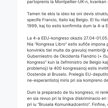
partoprenis la Montpellier-UK-n, kvankan 
Tamen tie ekis la ideo ke oni devis strukt
specife Francio, Italio kaj Belgio. El tiu 
1999, kaj tio estis konfirmita dum la 4-a
La 4-a EEU-kongreso okazis 27.04-01.05.20
Nia “Kongresa Libro” estis sufiĉe impona p
konvinkis tiel multe da gravuloj membriĝi 
Guberniestro de Okcidenta Flandrio (+ ĉiu
Kongreso” kun la ĉefministro de Belgio kaj
problemoj) la 400 kongresanoj estis inviti
Oostende al Bruselo. Prelegis EU-deputitoj
ne-esperantistoj miris pri sia kompreno de 
Dum la preparado de tiu kongreso, ni renko
en sia revuo pri la lingva diskriminacio e
pri iu “Brusela Komunikadcentro”. Finfine