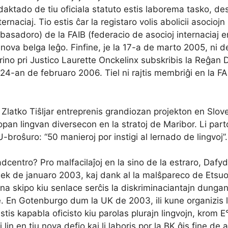
daktado de tiu oficiala statuto estis laborema tasko, desp
ernaciaj. Tio estis ĉar la registaro volis abolicii asociojn 
asadoro) de la FAIB (federacio de asocioj internaciaj en 
a nova belga leĝo. Finfine, je la 17-a de marto 2005, ni d
istrino pri Justico Laurette Onckelinx subskribis la Reĝa
24-an de februaro 2006. Tiel ni rajtis membriĝi en la FAI
Zlatko Tiŝljar entreprenis grandiozan projekton en Slove
an lingvan diversecon en la stratoj de Maribor. Li partop
EU-broŝuro: “50 manieroj por instigi al lernado de lingvoj
adcentro? Pro malfacilaĵoj en la sino de la estraro, Da
ek de januaro 2003, kaj dank al la malŝpareco de Etsuo
a skipo kiu senlace serĉis la diskriminaciantajn dungano
zone. En Gotenburgo dum la UK de 2003, ili kune organizis
tis kapabla oficisto kiu parolas plurajn lingvojn, krom E°-
 lin en tiu nova defio kaj li laboris por la BK ĝis fine d