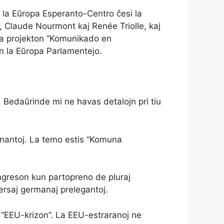
 la Eŭropa Esperanto-Centro ĉesi la
i, Claude Nourmont kaj Renée Triolle, kaj
la projekton “Komunikado en
en la Eŭropa Parlamentejo.
 Bedaŭrinde mi ne havas detalojn pri tiu
enantoj. La temo estis “Komuna
ngreson kun partopreno de pluraj
versaj germanaj prelegantoj.
n “EEU-krizon”. La EEU-estraranoj ne