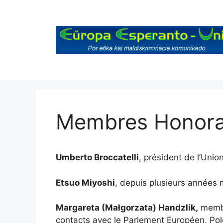
Aller
au
contenu
Membres Honora
Umberto Broccatelli
, président de l’Uni
Etsuo Miyoshi
, depuis plusieurs années 
Margareta (Małgorzata) Handzlik,
membre
contacts avec le Parlement Européen, Pol