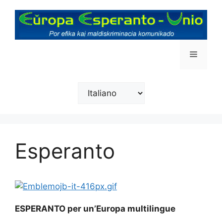
Vai
al
contenuto
Menu
Scegli
una
lingua
Esperanto
ESPERANTO per un’Europa multilingue